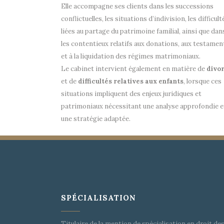
Elle accompagne ses clients dans les successions
conflictuelles, les situations d’indivision, les difficult
liées au partage du patrimoine familial, ainsi que dan
les contentieux relatifs aux donations, aux testamen
et à la liquidation des régimes matrimoniaux.
Le cabinet intervient également en matière de
divo
et de
difficultés relatives aux enfants
, lorsque ces
situations impliquent des enjeux juridiques et
patrimoniaux nécessitant une analyse approfondie e
une stratégie adaptée.
SPÉCIALISATION
Titulaire de la mention de spécialisation en droit de