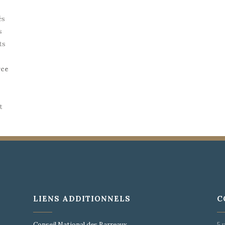
és
s
ts
rce
t
LIENS ADDITIONNELS
C
s
Conseil National des Barreaux
5 