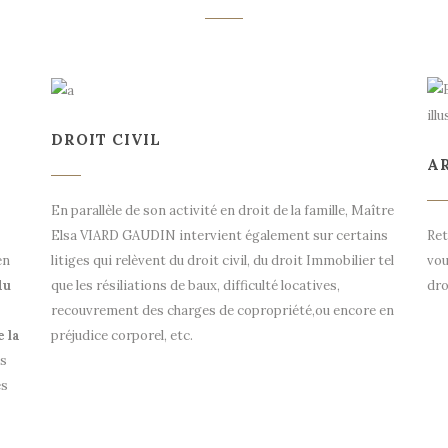
DROIT CIVIL
A
En parallèle de son activité en droit de la famille, Maître
Elsa VIARD GAUDIN intervient également sur certains
Re
en
litiges qui relèvent du droit civil, du droit Immobilier tel
vou
du
que les résiliations de baux, difficulté locatives,
dro
recouvrement des charges de copropriété,ou encore en
e la
préjudice corporel, etc.
ès
es