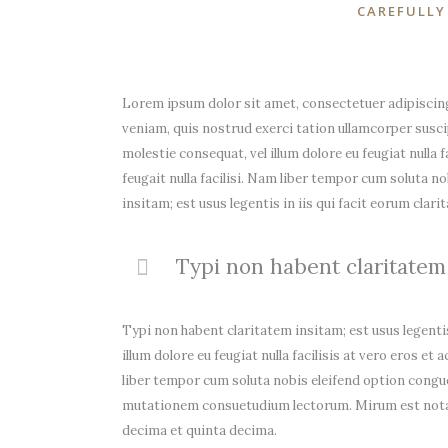
CAREFULLY
Lorem ipsum dolor sit amet, consectetuer adipiscing
veniam, quis nostrud exerci tation ullamcorper suscip
molestie consequat, vel illum dolore eu feugiat nulla 
feugait nulla facilisi. Nam liber tempor cum soluta
insitam; est usus legentis in iis qui facit eorum clari
Typi non habent claritatem i
Typi non habent claritatem insitam; est usus legentis 
illum dolore eu feugiat nulla facilisis at vero eros et
liber tempor cum soluta nobis eleifend option congu
mutationem consuetudium lectorum. Mirum est notar
decima et quinta decima.