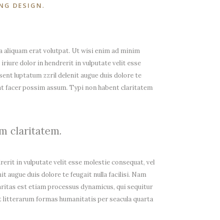
NG DESIGN.
 aliquam erat volutpat. Ut wisi enim ad minim
riure dolor in hendrerit in vulputate velit esse
sent luptatum zzril delenit augue duis dolore te
rat facer possim assum. Typi non habent claritatem
um claritatem.
rerit in vulputate velit esse molestie consequat, vel
it augue duis dolore te feugait nulla facilisi. Nam
aritas est etiam processus dynamicus, qui sequitur
litterarum formas humanitatis per seacula quarta