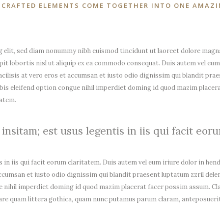
 CRAFTED ELEMENTS COME TOGETHER INTO ONE AMAZI
 elit, sed diam nonummy nibh euismod tincidunt ut laoreet dolore magna
it lobortis nisl ut aliquip ex ea commodo consequat. Duis autem vel eum i
facilisis at vero eros et accumsan et iusto odio dignissim qui blandit prae
 nobis eleifend option congue nihil imperdiet doming id quod mazim place
tatem.
nsitam; est usus legentis in iis qui facit eor
in iis qui facit eorum claritatem. Duis autem vel eum iriure dolor in hend
 accumsan et iusto odio dignissim qui blandit praesent luptatum zzril delen
e nihil imperdiet doming id quod mazim placerat facer possim assum. Cl
e quam littera gothica, quam nunc putamus parum claram, anteposuerit 