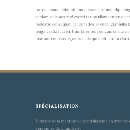
Lorem ipsum dolor sit amet, consectetuer adipiscing
veniam, quis nostrud exerci tation ullamcorper suscip
molestie consequat, vel illum dolore eu feugiat nulla 
feugait nulla facilisi. Nam liber tempor cum soluta
insitam; est usus legentis in iis qui facit eorum cla
SPÉCIALISATION
Titulaire de la mention de spécialisation en droit de
personnes de la famille et