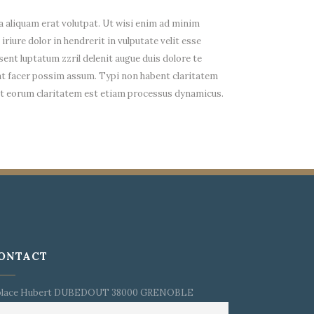
 aliquam erat volutpat. Ut wisi enim ad minim
riure dolor in hendrerit in vulputate velit esse
sent luptatum zzril delenit augue duis dolore te
rat facer possim assum. Typi non habent claritatem
facit eorum claritatem est etiam processus dynamicus.
ONTACT
place Hubert DUBEDOUT 38000 GRENOBLE