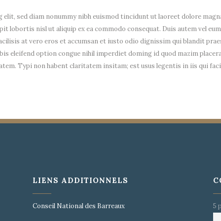
 elit, sed diam nonummy nibh euismod tincidunt ut laoreet dolore magna
it lobortis nisl ut aliquip ex ea commodo consequat. Duis autem vel eum i
facilisis at vero eros et accumsan et iusto odio dignissim qui blandit prae
 nobis eleifend option congue nihil imperdiet doming id quod mazim place
ritatem. Typi non habent claritatem insitam; est usus legentis in iis qui 
LIENS ADDITIONNELS
C
s
Conseil National des Barreaux
5 