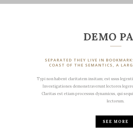
DEMO P
SEPARATED THEY LIVE IN BOOKMARK
COAST OF THE SEMANTICS, A LAR
Typi non habent claritatem insitam; est usus legentis
Investigationes demonstraverunt lectores legere 
Claritas est etiam processus dynamicus, qui se
lectorum.
SEE MORE