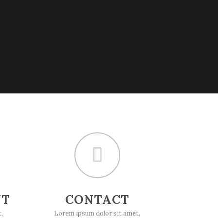
NT
CONTACT
,
Lorem ipsum dolor sit amet,