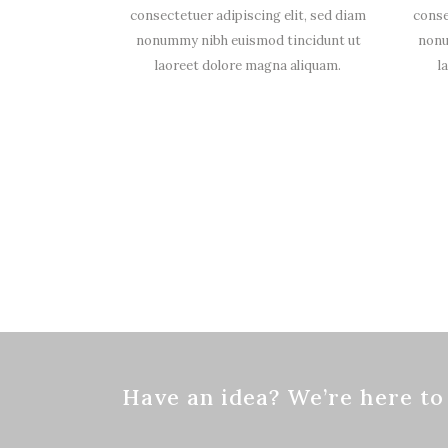
consectetuer adipiscing elit, sed diam
conse
nonummy nibh euismod tincidunt ut
nonu
laoreet dolore magna aliquam.
l
Have an idea? We’re here t