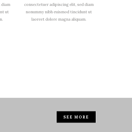
d diam
consectetuer adipiscing elit, sed diam
nt ut
nonummy nibh euismod tincidunt ut
m.
laoreet dolore magna aliquam.
SEE MORE