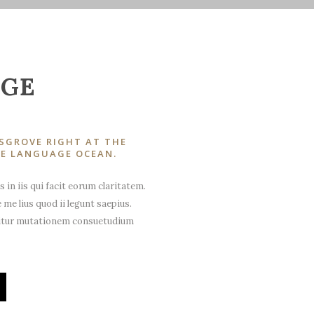
AGE
SGROVE RIGHT AT THE
GE LANGUAGE OCEAN.
 in iis qui facit eorum claritatem.
me lius quod ii legunt saepius.
quitur mutationem consuetudium